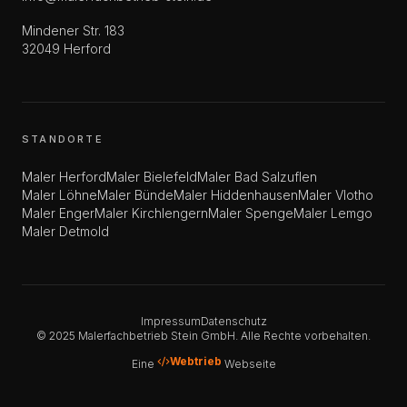
Mindener Str. 183
32049 Herford
STANDORTE
Maler
Herford
Maler
Bielefeld
Maler
Bad Salzuflen
Maler
Löhne
Maler
Bünde
Maler
Hiddenhausen
Maler
Vlotho
Maler
Enger
Maler
Kirchlengern
Maler
Spenge
Maler
Lemgo
Maler
Detmold
Impressum
Datenschutz
© 2025 Malerfachbetrieb Stein GmbH. Alle Rechte vorbehalten.
Webtrieb
Eine
Webseite