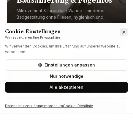
Badsanierung & Fugenlos
Mikrozement & fugenlose Wände – moderne
Badgestaltung ohne Fliesen, hygienisch und
pflegeleicht.
Cookie-Einstellungen
Mehr zur Badsanierung
Wir respektieren Ihre Privatsphäre
Wir verwenden Cookies, um Ihre Erfahrung auf unserer Website zu
verbessern.
Einstellungen anpassen
Nur notwendige
Alle akzeptieren
Datenschutzerklärung
Impressum
Cookie-Richtlinie
Edle Oberflächen &
Design
Betonoptik, Metalloptik & Kalkspachtel –